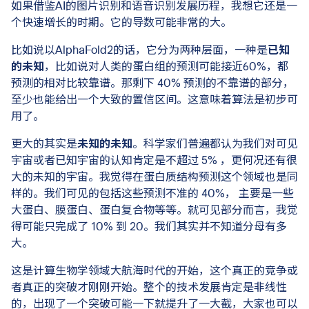
如果借鉴AI的图片识别和语音识别发展历程，我想它还是一
个快速增长的时期。它的导数可能非常的大。
比如说以AlphaFold2的话，它分为两种层面，一种是
已知
的未知
，比如说对人类的蛋白组的预测可能接近60%，都
预测的相对比较靠谱。那剩下 40% 预测的不靠谱的部分，
至少也能给出一个大致的置信区间。这意味着算法是初步可
用了。
更大的其实是
未知的未知
。科学家们普遍都认为我们对可见
宇宙或者已知宇宙的认知肯定是不超过 5% ，更何况还有很
大的未知的宇宙。我觉得在蛋白质结构预测这个领域也是同
样的。我们可见的包括这些预测不准的 40%， 主要是一些
大蛋白、膜蛋白、蛋白复合物等等。就可见部分而言，我觉
得可能只完成了 10% 到 20。我们其实并不知道分母有多
大。
这是计算生物学领域大航海时代的开始，这个真正的竞争或
者真正的突破才刚刚开始。整个的技术发展肯定是非线性
的，出现了一个突破可能一下就提升了一大截，大家也可以