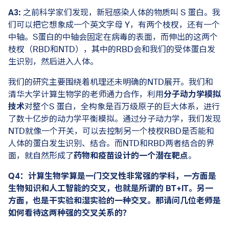
A3:
之前科学家们发现，新冠感染人体的物质叫 S 蛋白。我
们可以把它想象成一个英文字母 Y，有两个枝杈，还有一个
中轴。S蛋白的中轴会固定在病毒的表面，而伸出的这两个
枝杈（RBD和NTD），其中的RBD会和我们的受体蛋白发
生识别，然后进入人体。
我们的研究主要围绕着机理还未明确的NTD展开。我们和
清华大学计算生物学的老师通力合作，利用
分子动力学模拟
技术
对整个S 蛋白，全构象是百万级原子的巨大体系，进行
了数十亿步的动力学平衡模拟。通过分子动力学，我们发现
NTD就像一个开关，可以去控制另一个枝杈RBD是否能和
人体的蛋白发生识别、结合。而NTD和RBD两者结合的界
面，就自然形成了
药物和疫苗设计的一个潜在靶点
。
Q4：计算生物学算是一门交叉性非常强的学科，一方面是
生物知识和人工智能的交叉，也就是所谓的 BT+IT。另一
方面，也是干实验和湿实验的一种交叉。那请问几位老师是
如何看待这两种强的交叉关系的？