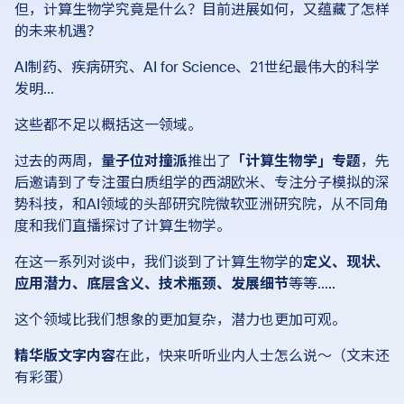
但，计算生物学究竟是什么？目前进展如何，又蕴藏了怎样
的未来机遇？
AI制药、疾病研究、AI for Science、21世纪最伟大的科学
发明…
这些都不足以概括这一领域。
过去的两周，
量子位对撞派
推出了
「
计算生物学」专题
，先
后邀请到了专注蛋白质组学的西湖欧米、专注分子模拟的深
势科技，和AI领域的头部研究院微软亚洲研究院，从不同角
度和我们直播探讨了计算生物学。
在这一系列对谈中，我们谈到了计算生物学的
定义、现状、
应用潜力、底层含义、技术瓶颈、发展细节
等等…..
这个领域比我们想象的更加复杂，潜力也更加可观。
精华版文字内容
在此，快来听听业内人士怎么说～（文末还
有彩蛋）