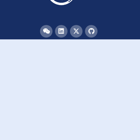
目录
首页
团队
论文
活动
资源
致谢
加入我们
链接