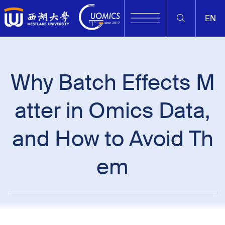
EN
Why Batch Effects M
atter in Omics Data,
and How to Avoid Th
em