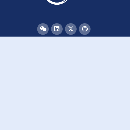
目录
首页
团队
论文
活动
资源
致谢
加入我们
链接