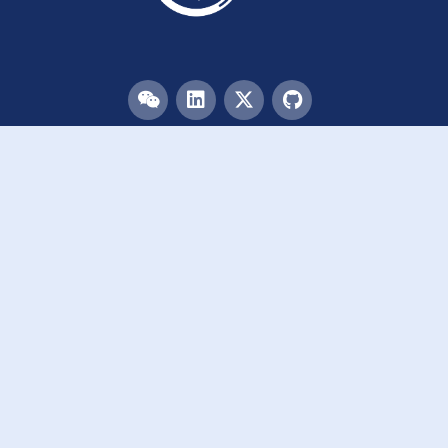
目录
首页
团队
论文
活动
资源
致谢
加入我们
链接