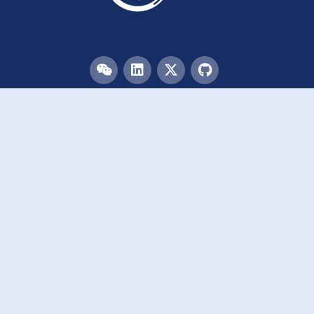
目录
首页
团队
论文
活动
资源
致谢
加入我们
链接