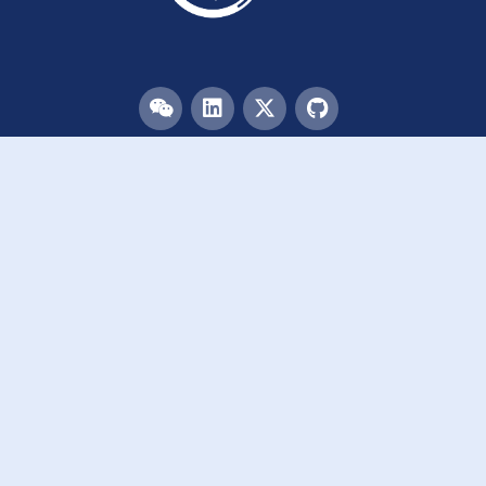
目录
首页
团队
论文
活动
资源
致谢
加入我们
链接