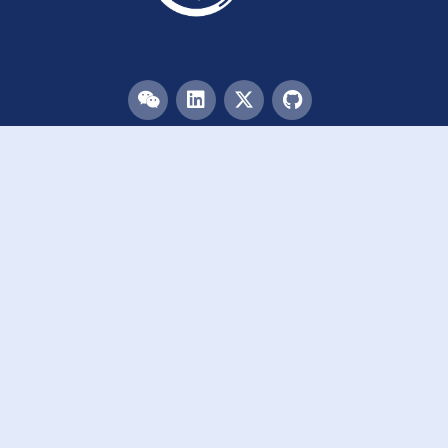
目录
首页
团队
论文
活动
资源
致谢
加入我们
链接