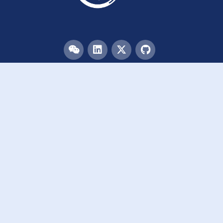
目录
首页
团队
论文
活动
资源
致谢
加入我们
链接