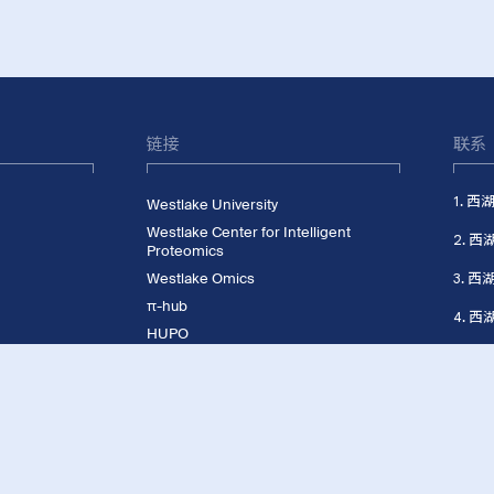
链接
联系
1. 
Westlake University
Westlake Center for Intelligent
2.
Proteomics
Westlake Omics
3. 
π-hub
4. 
HUPO
CNHUPO