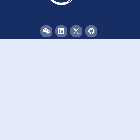
目录
首页
团队
论文
活动
资源
致谢
加入我们
链接