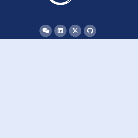
目录
首页
团队
论文
活动
资源
致谢
加入我们
链接