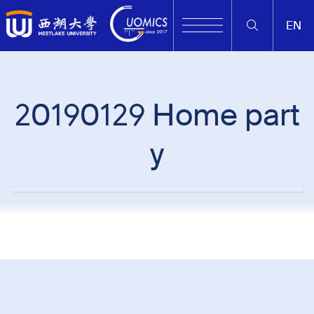
EN
20190129 Home part
y