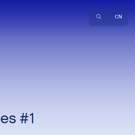
CN
es #1