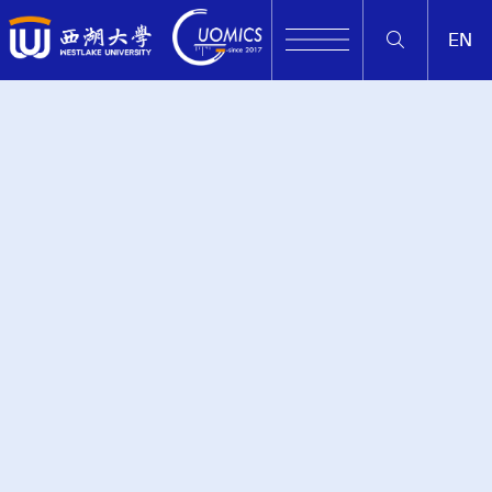
EN
Wet lab protocol vide
os