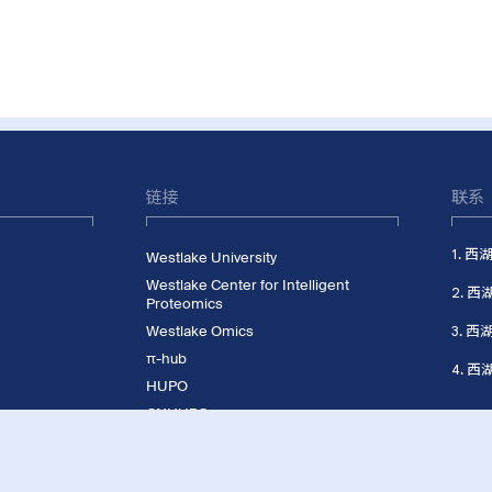
链接
联系
1. 
Westlake University
Westlake Center for Intelligent
2.
Proteomics
Westlake Omics
3. 
π-hub
4. 
HUPO
CNHUPO