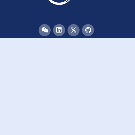
目录
首页
团队
论文
活动
资源
致谢
加入我们
链接