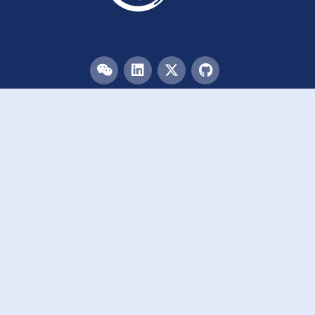
目录
首页
团队
论文
活动
资源
致谢
加入我们
链接