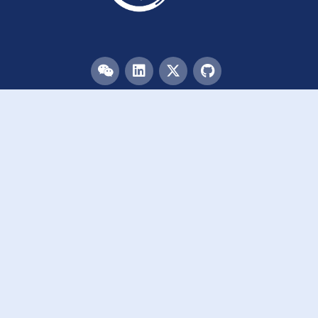
目录
首页
团队
论文
活动
资源
致谢
加入我们
链接